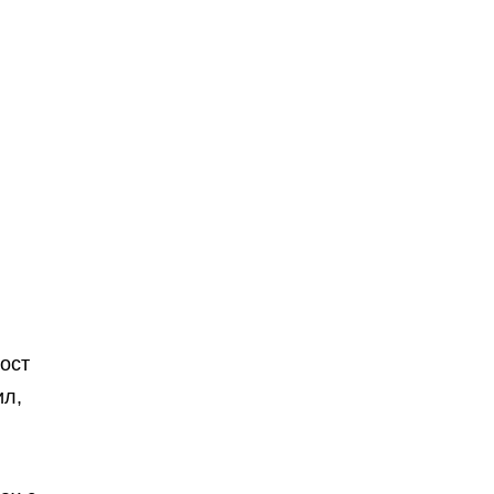
ост
ил,