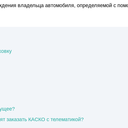
ождения владельца автомобиля, определяемой с по
ховку
дущее?
тят заказать КАСКО с телематикой?