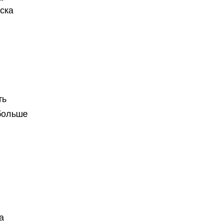
ска
ть
 больше
а