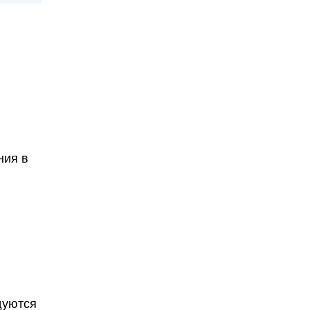
ния в
дуются